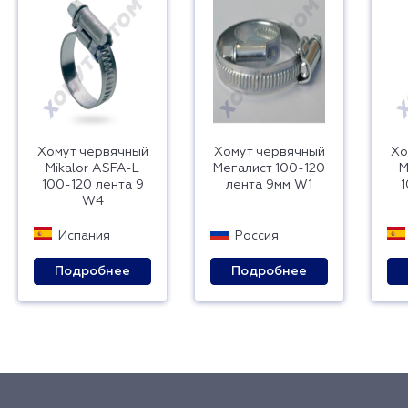
Хомут червячный
Хомут червячный
Хо
Mikalor ASFA-L
Мегалист 100-120
M
100-120 лента 9
лента 9мм W1
1
W4
Испания
Россия
Подробнее
Подробнее