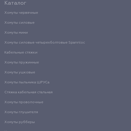
Каталог
Хомуты червячные
Хомуты силовые
Хомуты мини
Хомуты силовые четырехболтовые Spannloc
Кабельные стяжки
Хомуты пружинные
Хомуты ушковые
Хомуты пыльника ШРУСа
Стяжка кабельная стальная
Хомуты проволочные
Хомуты глушителя
Хомуты рубберы