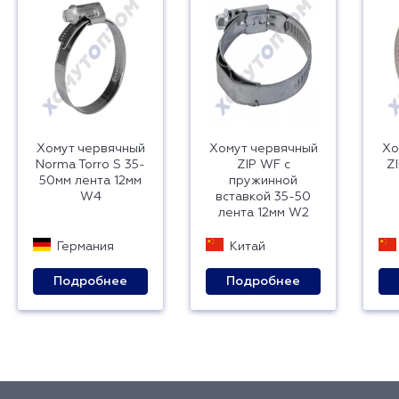
Хомут червячный
Хомут червячный
Хо
Norma Torro S 35-
ZIP WF с
Z
50мм лента 12мм
пружинной
W4
вставкой 35-50
лента 12мм W2
Германия
Китай
Подробнее
Подробнее