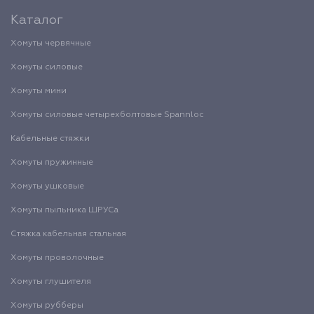
Каталог
Хомуты червячные
Хомуты силовые
Хомуты мини
Хомуты силовые четырехболтовые Spannloc
Кабельные стяжки
Хомуты пружинные
Хомуты ушковые
Хомуты пыльника ШРУСа
Стяжка кабельная стальная
Хомуты проволочные
Хомуты глушителя
Хомуты рубберы