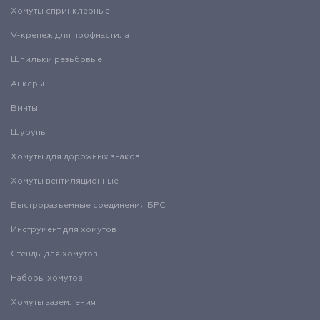
Хомуты спринклерные
V-крепеж для профнастила
Шпильки резьбовые
Анкеры
Винты
Шурупы
Хомуты для дорожных знаков
Хомуты вентиляционные
Быстроразъемные соединения БРС
Инструмент для хомутов
Стенды для хомутов
Наборы хомутов
Хомуты заземления