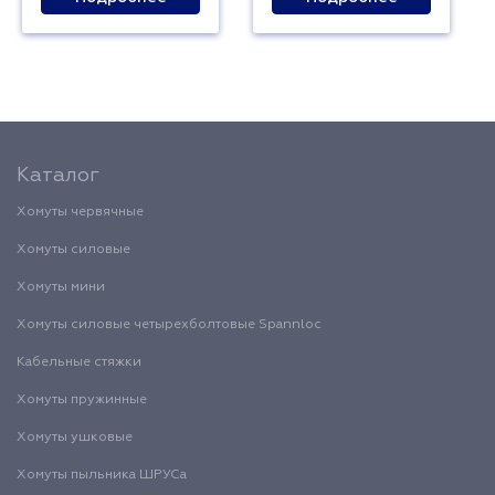
Каталог
Хомуты червячные
Хомуты силовые
Хомуты мини
Хомуты силовые четырехболтовые Spannloc
Кабельные стяжки
Хомуты пружинные
Хомуты ушковые
Хомуты пыльника ШРУСа