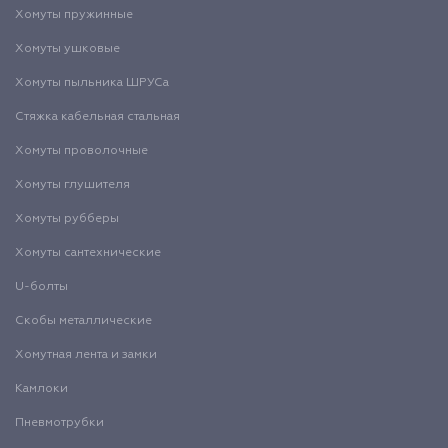
Хомуты пружинные
Хомуты ушковые
Хомуты пыльника ШРУСа
Стяжка кабельная стальная
Хомуты проволочные
Хомуты глушителя
Хомуты рубберы
Хомуты сантехнические
U-болты
Скобы металлические
Хомутная лента и замки
Камлоки
Пневмотрубки