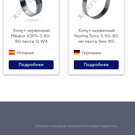
Хомут червячный
Хомут червячный
Mikalor ASFA-S 60-
Norma Torro S 60-80
80 лента 12 W4
мм лента 9мм W5
Испания
Германия
Подробнее
Подробнее
Хомуты силовые четырехболтовые Spannloc