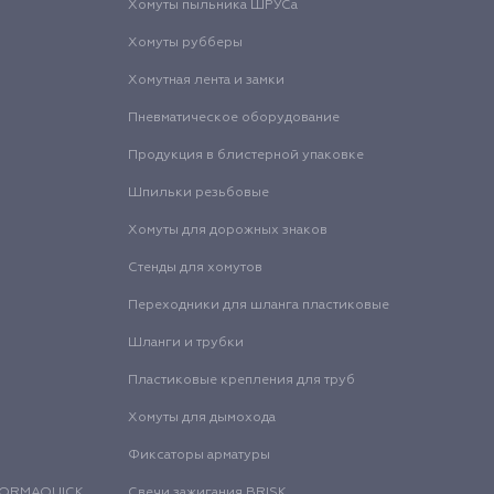
Хомуты пыльника ШРУСа
Хомуты рубберы
Хомутная лента и замки
Пневматическое оборудование
Продукция в блистерной упаковке
Шпильки резьбовые
Хомуты для дорожных знаков
Стенды для хомутов
Переходники для шланга пластиковые
Шланги и трубки
Пластиковые крепления для труб
Хомуты для дымохода
Фиксаторы арматуры
 NORMAQUICK
Свечи зажигания BRISK