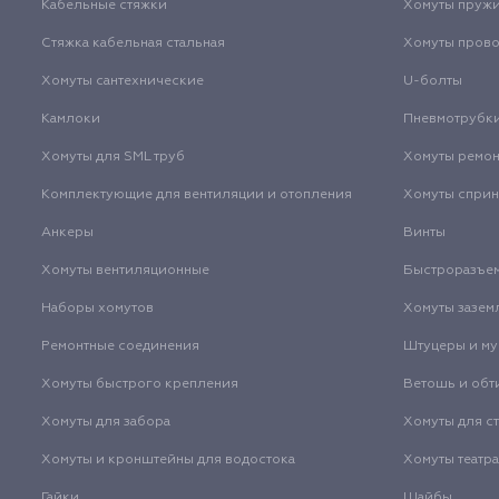
Кабельные стяжки
Хомуты пруж
Стяжка кабельная стальная
Хомуты пров
Хомуты сантехнические
U-болты
Камлоки
Пневмотрубк
Хомуты для SML труб
Хомуты ремо
Комплектующие для вентиляции и отопления
Хомуты спри
Анкеры
Винты
Хомуты вентиляционные
Быстроразъе
Наборы хомутов
Хомуты зазем
Ремонтные соединения
Штуцеры и м
Хомуты быстрого крепления
Ветошь и обт
Хомуты для забора
Хомуты для с
Хомуты и кронштейны для водостока
Хомуты театр
Гайки
Шайбы