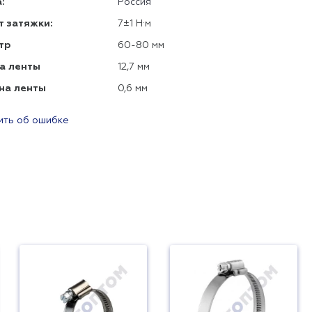
:
Россия
 затяжки:
7±1 Н·м
тр
60-80 мм
а ленты
12,7 мм
на ленты
0,6 мм
ть об ошибке