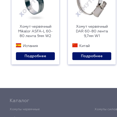
Хомут червячный
Хомут червячный
Mikalor ASFA-L 60-
DAR 60-80 лента
80 лента 9мм W2
9,7мм W1
Испания
Китай
Подробнее
Подробнее
Каталог
Хомуты червячные
Хомуты сило