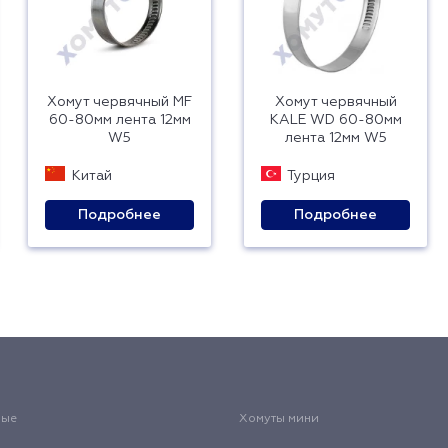
Хомут червячный MF
Хомут червячный
60-80мм лента 12мм
KALE WD 60-80мм
W5
лента 12мм W5
Китай
Турция
Подробнее
Подробнее
вые
Хомуты мини