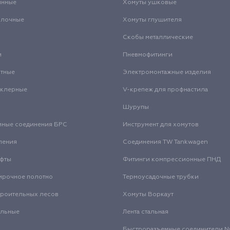
инные
Хомуты ушковые
олочные
Хомуты глушителя
Скобы металлические
и
Пневмофитинги
нтные
Электромонтажные изделия
нклерные
V-крепеж для профнастила
Шурупы
мные соединения БРС
Инструмент для хомутов
ления
Соединения TW Tankwagen
уфты
Фитинги компрессионные ПНД
ирочное полотно
Термоусадочные трубки
троительных лесов
Хомуты Воркаут
альные
Лента стальная
Быстроразъемные соединители