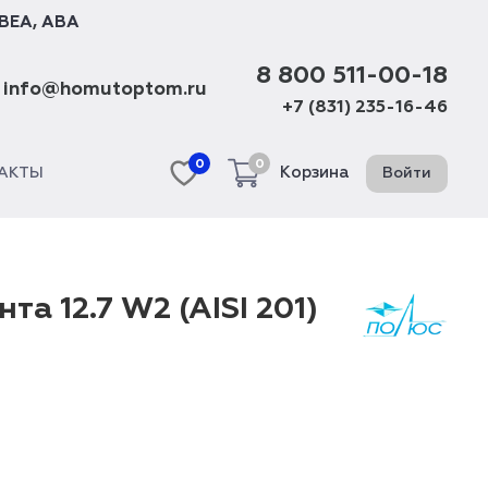
BEA
,
ABA
8 800 511-00-18
info@homutoptom.ru
+7 (831) 235-16-46
0
0
Корзина
Войти
АКТЫ
а 12.7 W2 (AISI 201)