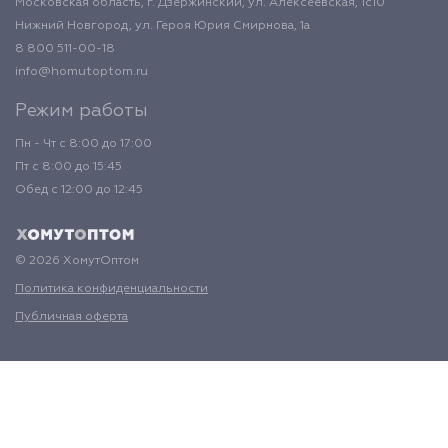
Московская область, г. Дзержинский, ул. Алексеевская, 1с10
Нижний Новгород, ул. Героя Юрия Смирнова, 1а
8 800 511-00-18
info@homutoptom.ru
Режим работы
Пн - Чт с 8:00 до 17:00
Пт с 8:00 до 15:45
Обед с 12:00 до 12:45
© 2026 ХомутОптом
Политика конфиденциальности
Публичная оферта