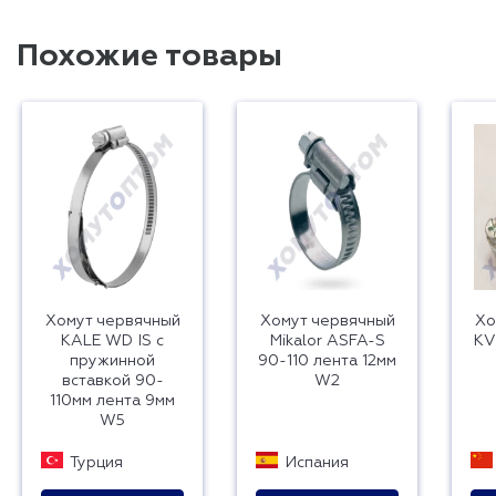
Похожие товары
Хомут червячный
Хомут червячный
Хо
KALE WD IS с
Mikalor ASFA-S
KV
пружинной
90-110 лента 12мм
вставкой 90-
W2
110мм лента 9мм
W5
Турция
Испания