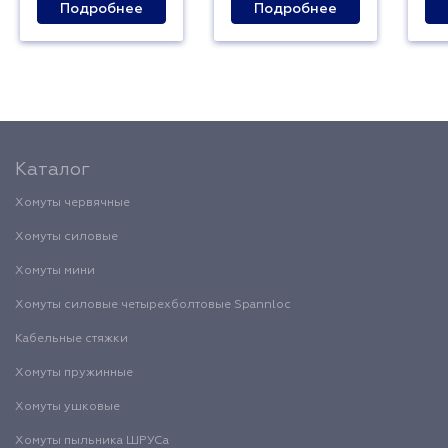
Подробнее
Подробнее
Каталог
Хомуты червячные
Хомуты силовые
Хомуты мини
Хомуты силовые четырехболтовые Spannloc
Кабельные стяжки
Хомуты пружинные
Хомуты ушковые
Хомуты пыльника ШРУСа