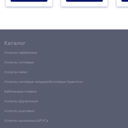
Каталог
Хомуты червячные
Хомуты силовые
Хомуты мини
Хомуты силовые четырехболтовые Spannloc
Кабельные стяжки
Хомуты пружинные
Хомуты ушковые
Хомуты пыльника ШРУСа