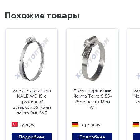
Похожие товары
Хомут червячный
Хомут червячный
Хо
KALE WD IS с
Norma Тorro S 55-
No
пружинной
75мм лента 12мм
7
вставкой 55-75мм
W1
лента 9мм W3
Турция
Германия
Подробнее
Подробнее