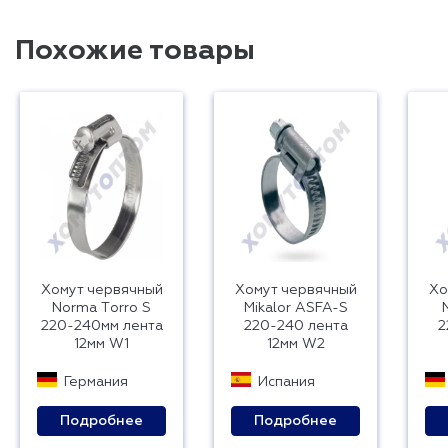
Похожие товары
Хомут червячный
Хомут червячный
Хо
Norma Тorro S
Mikalor ASFA-S
220-240мм лента
220-240 лента
2
12мм W1
12мм W2
Германия
Испания
Подробнее
Подробнее