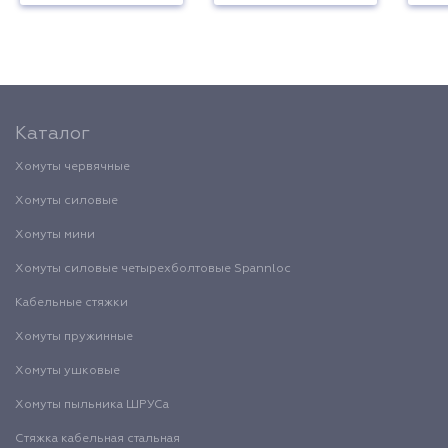
Каталог
Хомуты червячные
Хомуты силовые
Хомуты мини
Хомуты силовые четырехболтовые Spannloc
Кабельные стяжки
Хомуты пружинные
Хомуты ушковые
Хомуты пыльника ШРУСа
Стяжка кабельная стальная