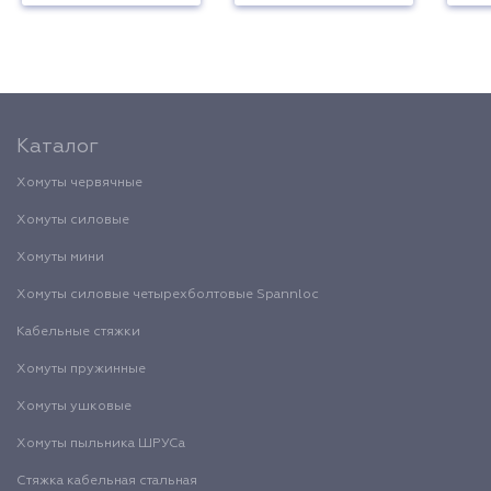
Каталог
Хомуты червячные
Хомуты силовые
Хомуты мини
Хомуты силовые четырехболтовые Spannloc
Кабельные стяжки
Хомуты пружинные
Хомуты ушковые
Хомуты пыльника ШРУСа
Стяжка кабельная стальная