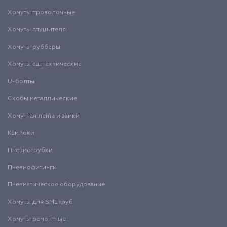
Хомуты проволочные
Хомуты глушителя
Хомуты рубберы
Хомуты сантехнические
U-болты
Скобы металлические
Хомутная лента и замки
Камлоки
Пневмотрубки
Пневмофитинги
Пневматическое оборудование
Хомуты для SML труб
Хомуты ремонтные