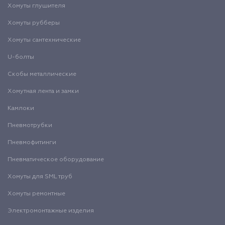
Хомуты глушителя
Хомуты рубберы
Хомуты сантехнические
U-болты
Скобы металлические
Хомутная лента и замки
Камлоки
Пневмотрубки
Пневмофитинги
Пневматическое оборудование
Хомуты для SML труб
Хомуты ремонтные
Электромонтажные изделия