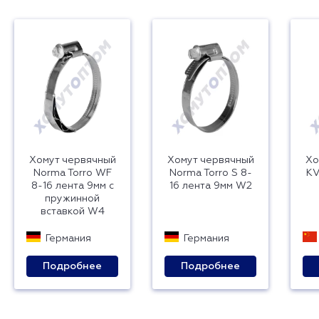
Хомут червячный
Хомут червячный
Хо
Norma Torro WF
Norma Torro S 8-
KV
8-16 лента 9мм с
16 лента 9мм W2
пружинной
вставкой W4
Германия
Германия
Подробнее
Подробнее