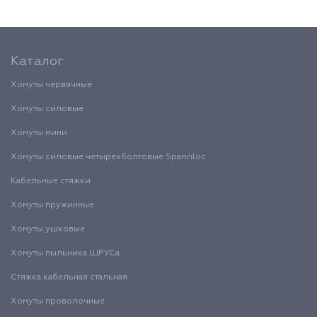
Каталог
Хомуты червячные
Хомуты силовые
Хомуты мини
Хомуты силовые четырехболтовые Spannloc
Кабельные стяжки
Хомуты пружинные
Хомуты ушковые
Хомуты пыльника ШРУСа
Стяжка кабельная стальная
Хомуты проволочные