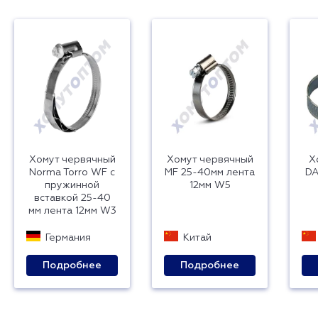
Хомут червячный
Хомут червячный
Х
Norma Torro WF с
MF 25-40мм лента
DA
пружинной
12мм W5
вставкой 25-40
мм лента 12мм W3
Германия
Китай
Подробнее
Подробнее