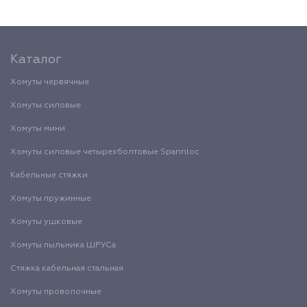
Каталог
Хомуты червячные
Хомуты силовые
Хомуты мини
Хомуты силовые четырехболтовые Spannloc
Кабельные стяжки
Хомуты пружинные
Хомуты ушковые
Хомуты пыльника ШРУСа
Стяжка кабельная стальная
Хомуты проволочные