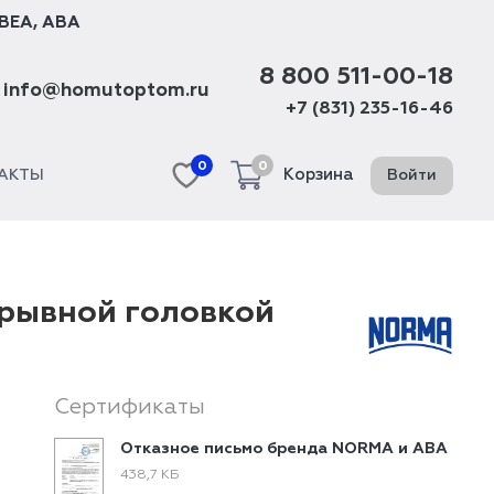
BEA
,
ABA
8 800 511-00-18
info@homutoptom.ru
+7 (831) 235-16-46
0
0
Корзина
Войти
АКТЫ
трывной головкой
Сертификаты
Отказное письмо бренда NORMA и ABA
438,7 КБ