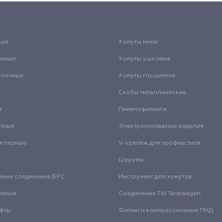
вые
Хомуты мини
инные
Хомуты ушковые
олочные
Хомуты глушителя
Скобы металлические
и
Пневмофитинги
нтные
Электромонтажные изделия
нклерные
V-крепеж для профнастила
Шурупы
мные соединения БРС
Инструмент для хомутов
ления
Соединения TW Tankwagen
уфты
Фитинги компрессионные ПНД