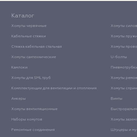
Каталог
Хомуты червячные
Хомуты сило
Кабельные стяжки
Хомуты пруж
Стяжка кабельная стальная
Хомуты пров
Хомуты сантехнические
U-болты
Камлоки
Пневмотрубк
Хомуты для SML труб
Хомуты ремо
Комплектующие для вентиляции и отопления
Хомуты спри
Анкеры
Винты
Хомуты вентиляционные
Быстроразъе
Наборы хомутов
Хомуты зазем
Ремонтные соединения
Штуцеры и м