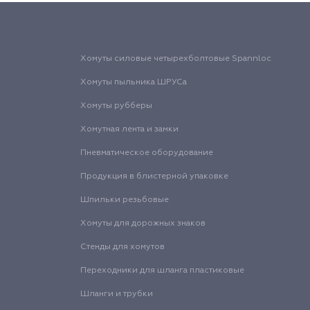
Хомуты силовые четырехболтовые Spannloc
Хомуты пыльника ШРУСа
Хомуты рубберы
Хомутная лента и замки
Пневматическое оборудование
Продукция в блистерной упаковке
Шпильки резьбовые
Хомуты для дорожных знаков
Стенды для хомутов
Переходники для шланга пластиковые
Шланги и трубки