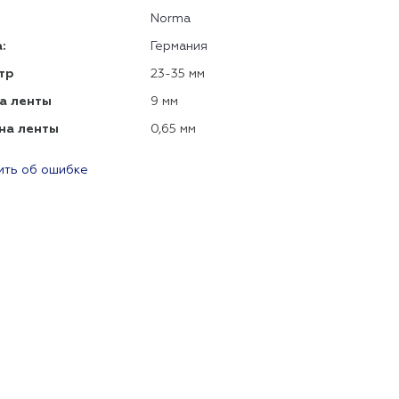
Norma
:
Германия
тр
23-35 мм
а ленты
9 мм
на ленты
0,65 мм
ть об ошибке