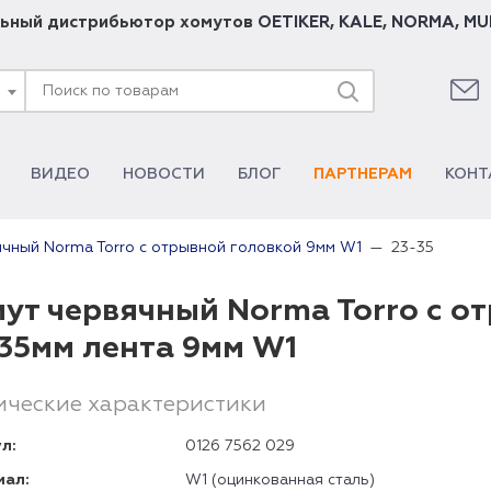
ьный дистрибьютор хомутов
OETIKER
,
KALE
,
NORMA
,
MU
ВИДЕО
НОВОСТИ
БЛОГ
ПАРТНЕРАМ
КОНТ
23-35
чный Norma Torro с отрывной головкой 9мм W1
ут червячный Norma Torro с о
35мм лента 9мм W1
ические характеристики
л:
0126 7562 029
иал:
W1 (оцинкованная сталь)