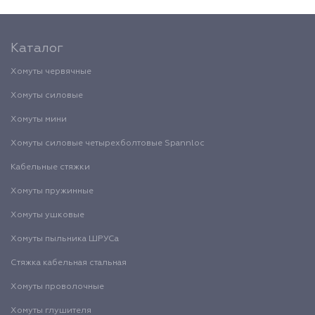
Каталог
Хомуты червячные
Хомуты силовые
Хомуты мини
Хомуты силовые четырехболтовые Spannloc
Кабельные стяжки
Хомуты пружинные
Хомуты ушковые
Хомуты пыльника ШРУСа
Стяжка кабельная стальная
Хомуты проволочные
Хомуты глушителя