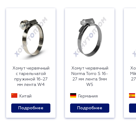
Хомут червячный
Хомут червячный
Хо
с тарельчатой
Norma Torro S 16-
Mi
пружиной 16-27
27 мм лента 9мм
27
мм лента W4
W5
Китай
Германия
Подробнее
Подробнее