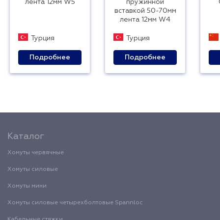
лента 12мм W5
пружинной
вставкой 50-70мм
лента 12мм W4
Турция
Турция
Подробнее
Подробнее
Каталог
Хомуты червячные
Хомуты силовые
Хомуты мини
Хомуты силовые четырехболтовые Spannloc
Кабельные стяжки