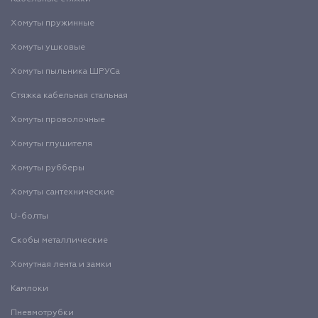
Хомуты пружинные
Хомуты ушковые
Хомуты пыльника ШРУСа
Стяжка кабельная стальная
Хомуты проволочные
Хомуты глушителя
Хомуты рубберы
Хомуты сантехнические
U-болты
Скобы металлические
Хомутная лента и замки
Камлоки
Пневмотрубки