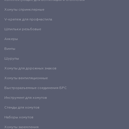
Комплектующие для вентиляции и отопления
Хомуты спринклерные
V-крепеж для профнастила
Шпильки резьбовые
Анкеры
Винты
Шурупы
Хомуты для дорожных знаков
Хомуты вентиляционные
Быстроразъемные соединения БРС
Инструмент для хомутов
Стенды для хомутов
Наборы хомутов
Хомуты заземления