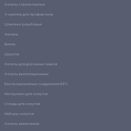
Хомуты спринклерные
V-крепеж для профнастила
Шпильки резьбовые
Анкеры
Винты
Шурупы
Хомуты для дорожных знаков
Хомуты вентиляционные
Быстроразъемные соединения БРС
Инструмент для хомутов
Стенды для хомутов
Наборы хомутов
Хомуты заземления