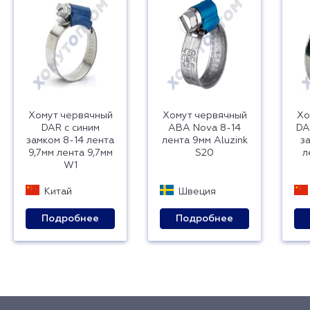
Хомут червячный
Хомут червячный
Хо
DAR с синим
ABA Nova 8-14
DA
замком 8-14 лента
лента 9мм Aluzink
з
9,7мм лента 9,7мм
S20
л
W1
Китай
Швеция
Подробнее
Подробнее