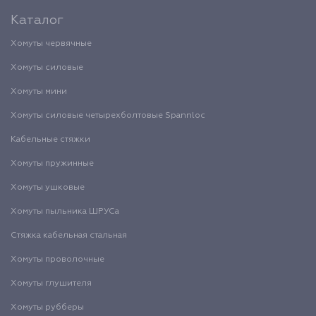
Каталог
Хомуты червячные
Хомуты силовые
Хомуты мини
Хомуты силовые четырехболтовые Spannloc
Кабельные стяжки
Хомуты пружинные
Хомуты ушковые
Хомуты пыльника ШРУСа
Стяжка кабельная стальная
Хомуты проволочные
Хомуты глушителя
Хомуты рубберы