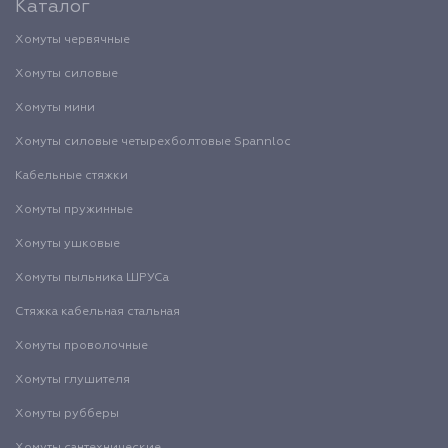
Каталог
Хомуты червячные
Хомуты силовые
Хомуты мини
Хомуты силовые четырехболтовые Spannloc
Кабельные стяжки
Хомуты пружинные
Хомуты ушковые
Хомуты пыльника ШРУСа
Стяжка кабельная стальная
Хомуты проволочные
Хомуты глушителя
Хомуты рубберы