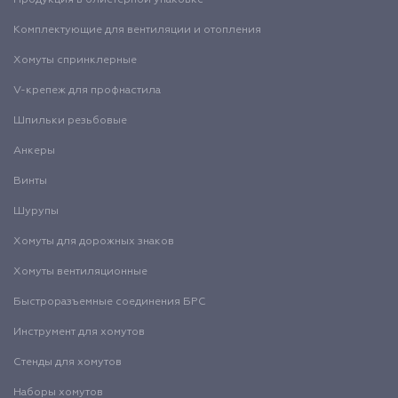
Продукция в блистерной упаковке
Комплектующие для вентиляции и отопления
Хомуты спринклерные
V-крепеж для профнастила
Шпильки резьбовые
Анкеры
Винты
Шурупы
Хомуты для дорожных знаков
Хомуты вентиляционные
Быстроразъемные соединения БРС
Инструмент для хомутов
Стенды для хомутов
Наборы хомутов