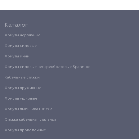
Каталог
Хомуты червячные
Хомуты силовые
Хомуты мини
Хомуты силовые четырехболтовые Spannloc
Кабельные стяжки
Хомуты пружинные
Хомуты ушковые
Хомуты пыльника ШРУСа
Стяжка кабельная стальная
Хомуты проволочные