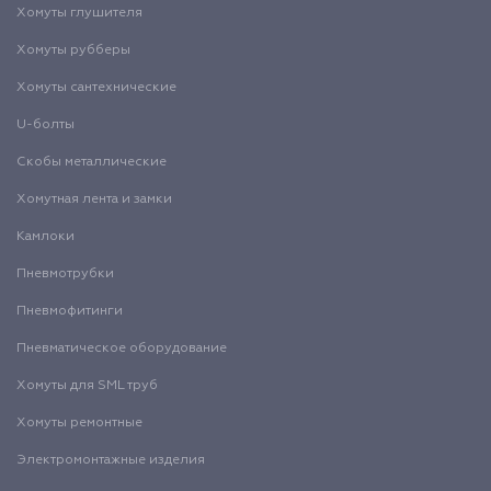
Хомуты глушителя
Хомуты рубберы
Хомуты сантехнические
U-болты
Скобы металлические
Хомутная лента и замки
Камлоки
Пневмотрубки
Пневмофитинги
Пневматическое оборудование
Хомуты для SML труб
Хомуты ремонтные
Электромонтажные изделия