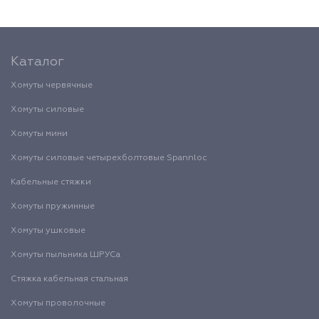
Каталог
Хомуты червячные
Хомуты силовые
Хомуты мини
Хомуты силовые четырехболтовые Spannloc
Кабельные стяжки
Хомуты пружинные
Хомуты ушковые
Хомуты пыльника ШРУСа
Стяжка кабельная стальная
Хомуты проволочные