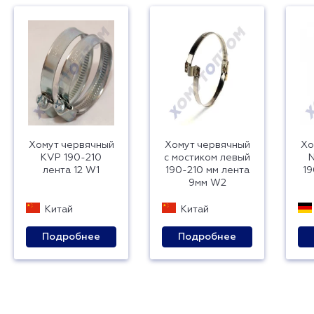
Хомут червячный
Хомут червячный
Хо
KVP 190-210
с мостиком левый
N
лента 12 W1
190-210 мм лента
19
9мм W2
Китай
Китай
Подробнее
Подробнее