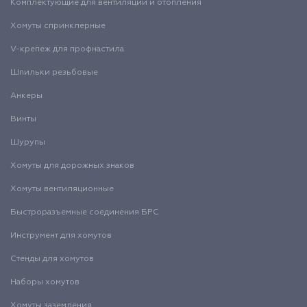
Комплектующие для вентиляции и отопления
Хомуты спринклерные
V-крепеж для профнастила
Шпильки резьбовые
Анкеры
Винты
Шурупы
Хомуты для дорожных знаков
Хомуты вентиляционные
Быстроразъемные соединения БРС
Инструмент для хомутов
Стенды для хомутов
Наборы хомутов
Хомуты заземления