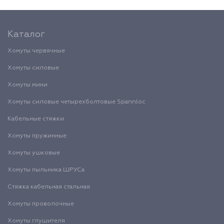
Каталог
Хомуты червячные
Хомуты силовые
Хомуты мини
Хомуты силовые четырехболтовые Spannloc
Кабельные стяжки
Хомуты пружинные
Хомуты ушковые
Хомуты пыльника ШРУСа
Стяжка кабельная стальная
Хомуты проволочные
Хомуты глушителя