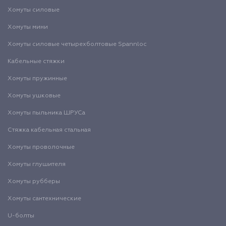
Хомуты силовые
Хомуты мини
Хомуты силовые четырехболтовые Spannloc
Кабельные стяжки
Хомуты пружинные
Хомуты ушковые
Хомуты пыльника ШРУСа
Стяжка кабельная стальная
Хомуты проволочные
Хомуты глушителя
Хомуты рубберы
Хомуты сантехнические
U-болты