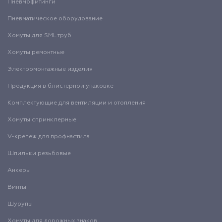
Пневмофитинги
Пневматическое оборудование
Хомуты для SML труб
Хомуты ремонтные
Электромонтажные изделия
Продукция в блистерной упаковке
Комплектующие для вентиляции и отопления
Хомуты спринклерные
V-крепеж для профнастила
Шпильки резьбовые
Анкеры
Винты
Шурупы
Хомуты для дорожных знаков