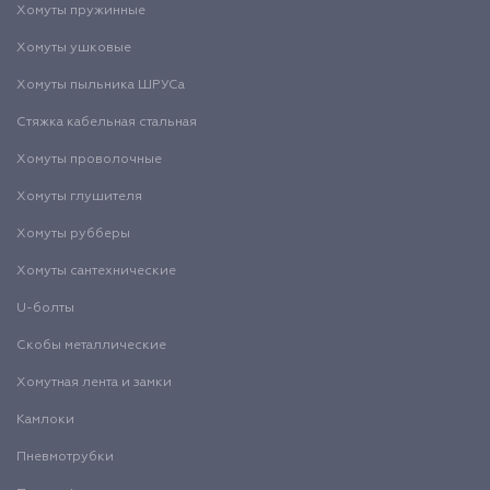
Хомуты пружинные
Хомуты ушковые
Хомуты пыльника ШРУСа
Стяжка кабельная стальная
Хомуты проволочные
Хомуты глушителя
Хомуты рубберы
Хомуты сантехнические
U-болты
Скобы металлические
Хомутная лента и замки
Камлоки
Пневмотрубки