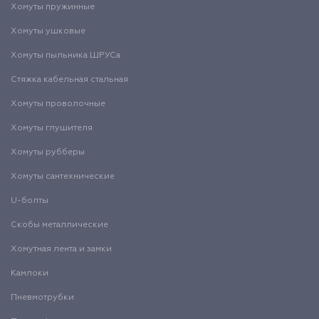
Хомуты пружинные
Хомуты ушковые
Хомуты пыльника ШРУСа
Стяжка кабельная стальная
Хомуты проволочные
Хомуты глушителя
Хомуты рубберы
Хомуты сантехнические
U-болты
Скобы металлические
Хомутная лента и замки
Камлоки
Пневмотрубки