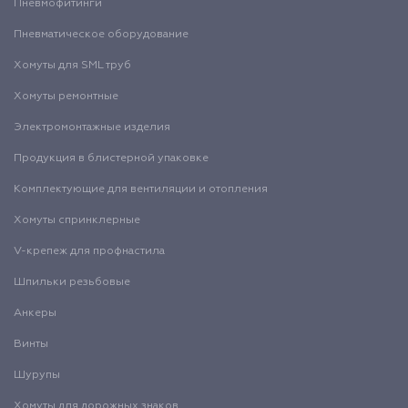
Пневмофитинги
Пневматическое оборудование
Хомуты для SML труб
Хомуты ремонтные
Электромонтажные изделия
Продукция в блистерной упаковке
Комплектующие для вентиляции и отопления
Хомуты спринклерные
V-крепеж для профнастила
Шпильки резьбовые
Анкеры
Винты
Шурупы
Хомуты для дорожных знаков