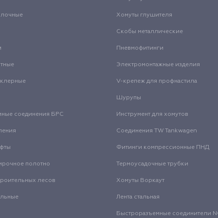
олочные
Хомуты глушителя
Скобы металлические
и
Пневмофитинги
нтные
Электромонтажные изделия
нклерные
V-крепеж для профнастила
Шурупы
мные соединения БРС
Инструмент для хомутов
ления
Соединения TW Tankwagen
уфты
Фитинги компрессионные ПНД
ирочное полотно
Термоусадочные трубки
троительных лесов
Хомуты Воркаут
альные
Лента стальная
Быстроразъемные соединители