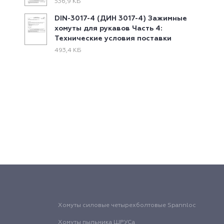
536,9 КБ
DIN-3017-4 (ДИН 3017-4) Зажимные
хомуты для рукавов Часть 4:
Технические условия поставки
493,4 КБ
Хомуты силовые четырехболтовые Spannloc
Хомуты пыльника ШРУСа