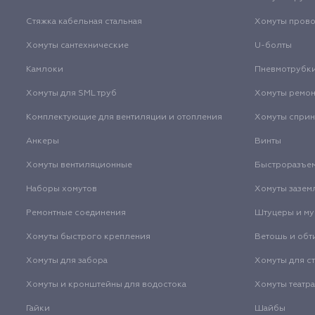
Стяжка кабельная стальная
Хомуты пров
Хомуты сантехнические
U-болты
Камлоки
Пневмотрубк
Хомуты для SML труб
Хомуты ремо
Комплектующие для вентиляции и отопления
Хомуты спри
Анкеры
Винты
Хомуты вентиляционные
Быстроразъе
Наборы хомутов
Хомуты зазем
Ремонтные соединения
Штуцеры и м
Хомуты быстрого крепления
Ветошь и обт
Хомуты для забора
Хомуты для с
Хомуты и кронштейны для водостока
Хомуты театр
Гайки
Шайбы