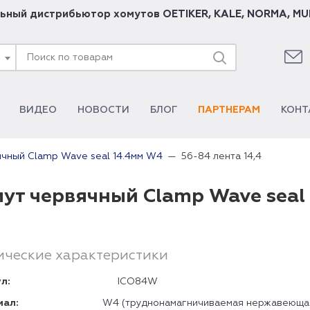
ьный дистрибьютор хомутов
OETIKER
,
KALE
,
NORMA
,
MU
ВИДЕО
НОВОСТИ
БЛОГ
ПАРТНЕРАМ
КОНТ
56-84 лента 14,4
ячный Clamp Wave seal 14.4мм W4
ут червячный Clamp Wave seal 
ические характеристики
л:
ICO84W
иал:
W4 (труднонамагничиваемая нержавеюща