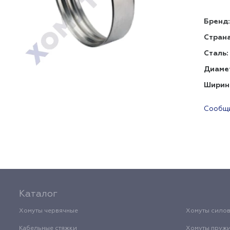
Бренд:
Страна
Сталь:
Диаме
Ширин
Сообщи
Каталог
Хомуты червячные
Хомуты сило
Кабельные стяжки
Хомуты пруж