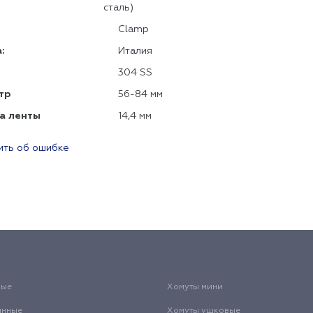
сталь)
Clamp
:
Италия
304 SS
тр
56-84 мм
а ленты
14,4 мм
ть об ошибке
вые
Хомуты мини
инные
Хомуты ушковые