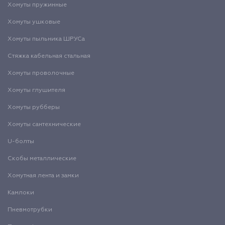
Хомуты пружинные
Хомуты ушковые
Хомуты пыльника ШРУСа
Стяжка кабельная стальная
Хомуты проволочные
Хомуты глушителя
Хомуты рубберы
Хомуты сантехнические
U-болты
Скобы металлические
Хомутная лента и замки
Камлоки
Пневмотрубки