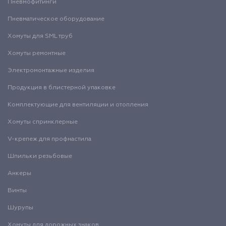
Пневмофитинги
Пневматическое оборудование
Хомуты для SML труб
Хомуты ремонтные
Электромонтажные изделия
Продукция в блистерной упаковке
Комплектующие для вентиляции и отопления
Хомуты спринклерные
V-крепеж для профнастила
Шпильки резьбовые
Анкеры
Винты
Шурупы
Хомуты для дорожных знаков