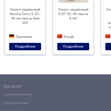
Хомут червячный
Хомут червячный
Хо
Norma Torro S 30-
KVP 30-45 лента
45 мм лента 9мм
9 W1
W5
в
л
Германия
Китай
Подробнее
Подробнее
Каталог
Хомуты червячные
Хомуты силовые