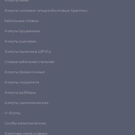
Хомуты мини
Хомуты силовые четырехболтовые Spannloc
Кабельные стяжки
Хомуты пружинные
Хомуты ушковые
Хомуты пыльника ШРУСа
Стяжка кабельная стальная
Хомуты проволочные
Хомуты глушителя
Хомуты рубберы
Хомуты сантехнические
U-болты
Скобы металлические
Хомутная лента и замки