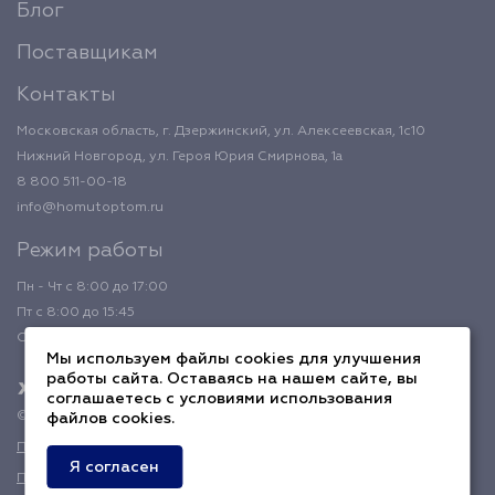
Блог
Поставщикам
Контакты
Московская область, г. Дзержинский, ул. Алексеевская, 1с10
Нижний Новгород, ул. Героя Юрия Смирнова, 1а
8 800 511-00-18
info@homutoptom.ru
Режим работы
Пн - Чт с 8:00 до 17:00
Пт с 8:00 до 15:45
Обед с 12:00 до 12:45
Мы используем файлы cookies для улучшения
работы сайта. Оставаясь на нашем сайте, вы
соглашаетесь с условиями использования
© 2026 ХомутОптом
файлов cookies.
Политика конфиденциальности
Я согласен
Публичная оферта