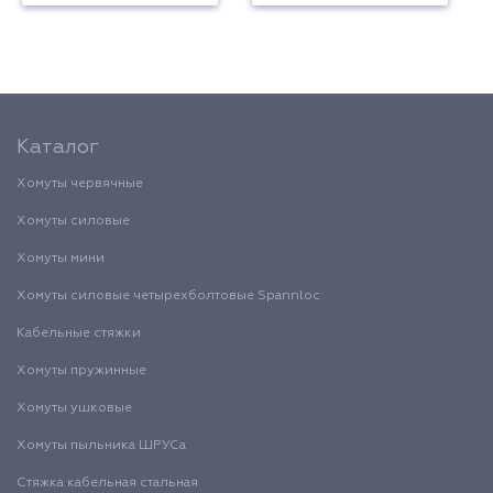
Каталог
Хомуты червячные
Хомуты силовые
Хомуты мини
Хомуты силовые четырехболтовые Spannloc
Кабельные стяжки
Хомуты пружинные
Хомуты ушковые
Хомуты пыльника ШРУСа
Стяжка кабельная стальная