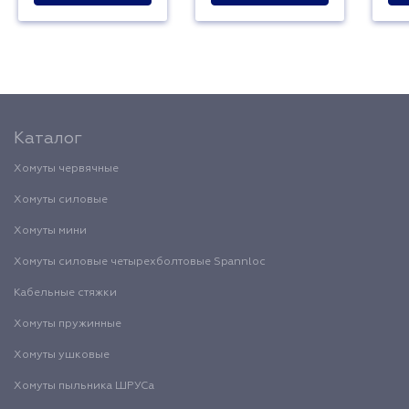
Каталог
Хомуты червячные
Хомуты силовые
Хомуты мини
Хомуты силовые четырехболтовые Spannloc
Кабельные стяжки
Хомуты пружинные
Хомуты ушковые
Хомуты пыльника ШРУСа