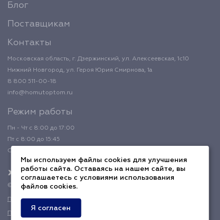
Блог
Поставщикам
Контакты
Московская область, г. Дзержинский, ул. Алексеевская, 1с10
Нижний Новгород, ул. Героя Юрия Смирнова, 1а
8 800 511-00-18
info@homutoptom.ru
Режим работы
Пн - Чт с 8:00 до 17:00
Пт с 8:00 до 15:45
Обед с 12:00 до 12:45
Мы используем файлы cookies для улучшения
работы сайта. Оставаясь на нашем сайте, вы
соглашаетесь с условиями использования
© 2026 ХомутОптом
файлов cookies.
Политика конфиденциальности
Я согласен
Публичная оферта