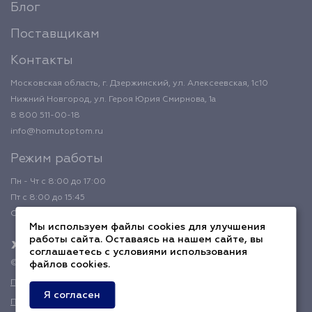
Блог
Поставщикам
Контакты
Московская область, г. Дзержинский, ул. Алексеевская, 1с10
Нижний Новгород, ул. Героя Юрия Смирнова, 1а
8 800 511-00-18
info@homutoptom.ru
Режим работы
Пн - Чт с 8:00 до 17:00
Пт с 8:00 до 15:45
Обед с 12:00 до 12:45
Мы используем файлы cookies для улучшения
работы сайта. Оставаясь на нашем сайте, вы
соглашаетесь с условиями использования
© 2026 ХомутОптом
файлов cookies.
Политика конфиденциальности
Я согласен
Публичная оферта