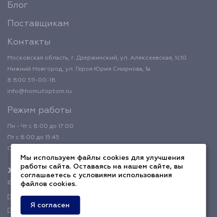
Блог
Поставщикам
Контакты
Московская область, г. Дзержинский, ул. Алексеевская, 1с10
Нижний Новгород, ул. Героя Юрия Смирнова, 1а
8 800 511-00-18
info@homutoptom.ru
Режим работы
Пн - Чт с 8:00 до 17:00
Пт с 8:00 до 15:45
Обед с 12:00 до 12:45
Мы используем файлы cookies для улучшения
работы сайта. Оставаясь на нашем сайте, вы
соглашаетесь с условиями использования
© 2026 ХомутОптом
файлов cookies.
Политика конфиденциальности
Я согласен
Публичная оферта