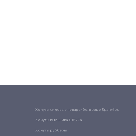
Хомуты силовые четырехболтовые Spannloc
Хомуты пыльника ШРУСа
Хомуты рубберы