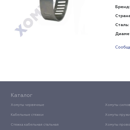
Бренд:
Страна
Сталь:
Диаме
Сообщи
Каталог
Хомуты червячные
Хомуты сило
Кабельные стяжки
Хомуты пруж
Стяжка кабельная стальная
Хомуты пров