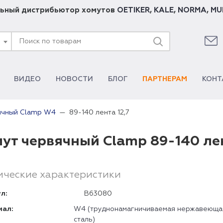
ьный дистрибьютор хомутов
OETIKER
,
KALE
,
NORMA
,
MU
ВИДЕО
НОВОСТИ
БЛОГ
ПАРТНЕРАМ
КОНТ
89-140 лента 12,7
ячный Clamp W4
ут червячный Clamp 89-140 ле
ические характеристики
л:
B63080
иал:
W4 (труднонамагничиваемая нержавеюща
сталь)