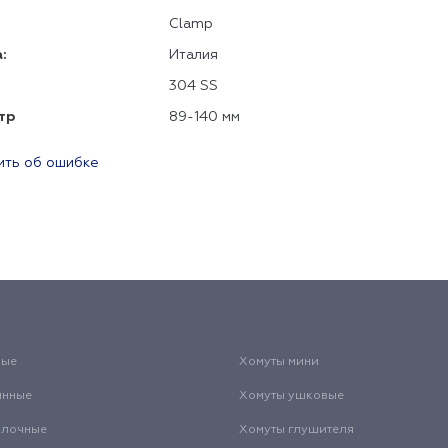
Clamp
:
Италия
304 SS
тр
89-140 мм
ть об ошибке
вые
Хомуты мини
инные
Хомуты ушковые
олочные
Хомуты глушителя