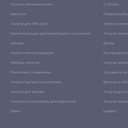
Хомуты сантехнические
U-болты
Камлоки
Пневмотрубк
Хомуты для SML труб
Хомуты ремо
Комплектующие для вентиляции и отопления
Хомуты спри
Анкеры
Винты
Хомуты вентиляционные
Быстроразъе
Наборы хомутов
Хомуты зазем
Ремонтные соединения
Штуцеры и м
Хомуты быстрого крепления
Ветошь и обт
Хомуты для забора
Хомуты для с
Хомуты и кронштейны для водостока
Хомуты театр
Гайки
Шайбы