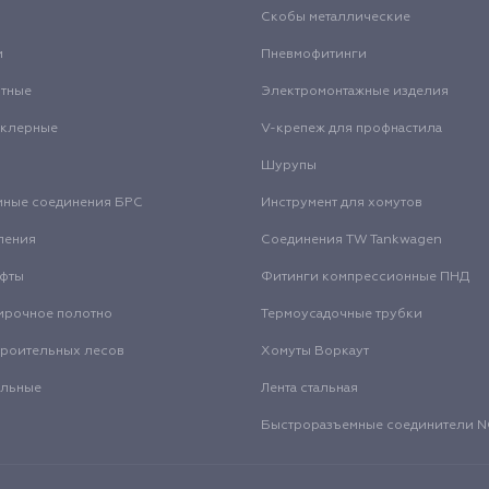
Скобы металлические
и
Пневмофитинги
нтные
Электромонтажные изделия
нклерные
V-крепеж для профнастила
Шурупы
мные соединения БРС
Инструмент для хомутов
ления
Соединения TW Tankwagen
уфты
Фитинги компрессионные ПНД
ирочное полотно
Термоусадочные трубки
троительных лесов
Хомуты Воркаут
альные
Лента стальная
Быстроразъемные соединители