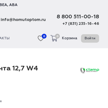
BEA
,
ABA
8 800 511-00-18
info@homutoptom.ru
+7 (831) 235-16-46
0
0
Корзина
Войти
АКТЫ
нта 12,7 W4
я