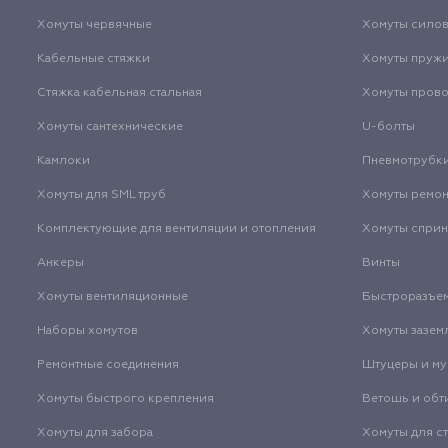
Хомуты червячные
Хомуты сило
Кабельные стяжки
Хомуты пруж
Стяжка кабельная стальная
Хомуты пров
Хомуты сантехнические
U-болты
Камлоки
Пневмотрубк
Хомуты для SML труб
Хомуты ремо
Комплектующие для вентиляции и отопления
Хомуты спри
Анкеры
Винты
Хомуты вентиляционные
Быстроразъе
Наборы хомутов
Хомуты зазем
Ремонтные соединения
Штуцеры и м
Хомуты быстрого крепления
Ветошь и обт
Хомуты для забора
Хомуты для с