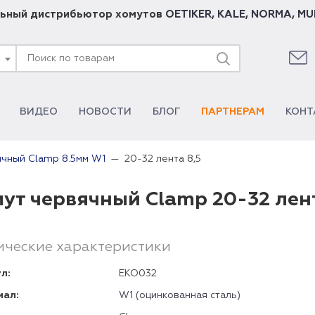
ьный дистрибьютор хомутов
OETIKER
,
KALE
,
NORMA
,
MU
ВИДЕО
НОВОСТИ
БЛОГ
ПАРТНЕРАМ
КОНТ
20-32 лента 8,5
ячный Clamp 8.5мм W1
ут червячный Clamp 20-32 лент
ические характеристики
л:
EKO032
иал:
W1 (оцинкованная сталь)