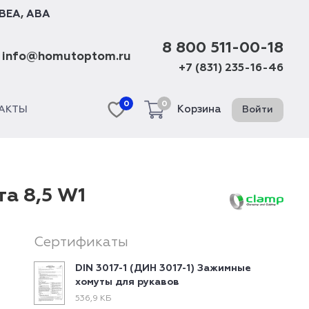
BEA
,
ABA
8 800 511-00-18
info@homutoptom.ru
+7 (831) 235-16-46
0
0
Корзина
Войти
АКТЫ
а 8,5 W1
Сертификаты
DIN 3017-1 (ДИН 3017-1) Зажимные
хомуты для рукавов
536,9 КБ