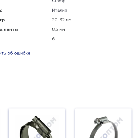
Clamp
:
Италия
тр
20-32 мм
а ленты
8,5 мм
6
ть об ошибке