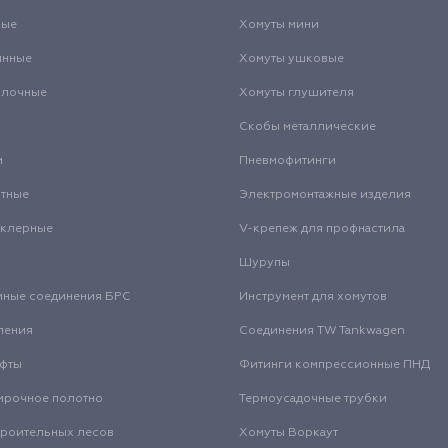
вые
Хомуты мини
инные
Хомуты ушковые
олочные
Хомуты глушителя
Скобы металлические
и
Пневмофитинги
нтные
Электромонтажные изделия
нклерные
V-крепеж для профнастила
Шурупы
мные соединения БРС
Инструмент для хомутов
ления
Соединения TW Tankwagen
уфты
Фитинги компрессионные ПНД
ирочное полотно
Термоусадочные трубки
троительных лесов
Хомуты Воркаут