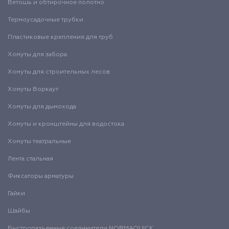
Ветошь и обтирочное полотно
Термоусадочные трубки
Пластиковые крепления для труб
Хомуты для забора
Хомуты для строительных лесов
Хомуты Воркаут
Хомуты для дымохода
Хомуты и кронштейны для водостока
Хомуты театральные
Лента стальная
Фиксаторы арматуры
Гайки
Шайбы
Быстроразъемные соединители NORMAQUICK