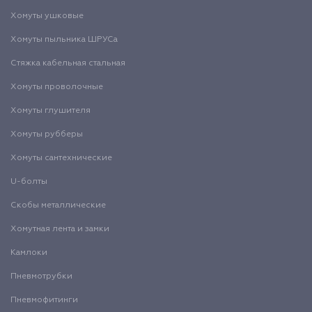
Хомуты ушковые
Хомуты пыльника ШРУСа
Стяжка кабельная стальная
Хомуты проволочные
Хомуты глушителя
Хомуты рубберы
Хомуты сантехнические
U-болты
Скобы металлические
Хомутная лента и замки
Камлоки
Пневмотрубки
Пневмофитинги