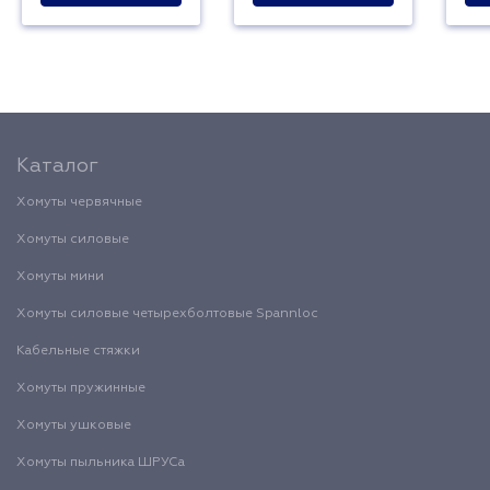
Каталог
Хомуты червячные
Хомуты силовые
Хомуты мини
Хомуты силовые четырехболтовые Spannloc
Кабельные стяжки
Хомуты пружинные
Хомуты ушковые
Хомуты пыльника ШРУСа