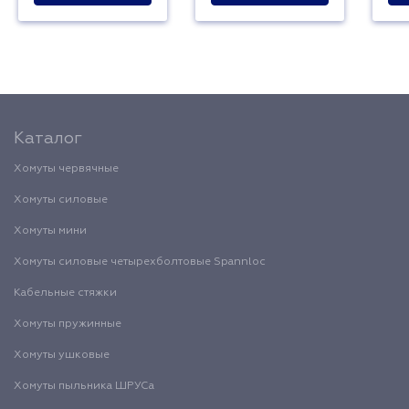
Каталог
Хомуты червячные
Хомуты силовые
Хомуты мини
Хомуты силовые четырехболтовые Spannloc
Кабельные стяжки
Хомуты пружинные
Хомуты ушковые
Хомуты пыльника ШРУСа