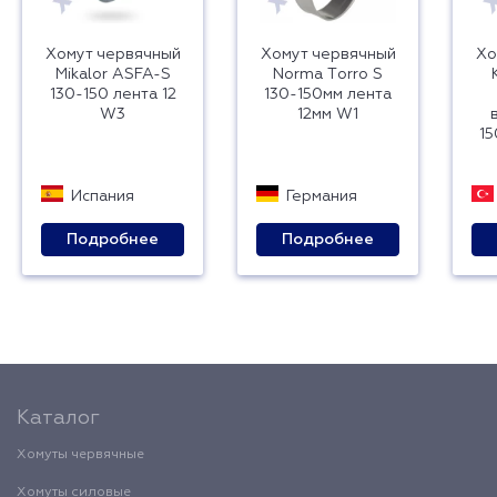
Хомут червячный
Хомут червячный
Хо
Mikalor ASFA-S
Norma Тorro S
130-150 лента 12
130-150мм лента
W3
12мм W1
15
Испания
Германия
Подробнее
Подробнее
Каталог
Хомуты червячные
Хомуты силовые