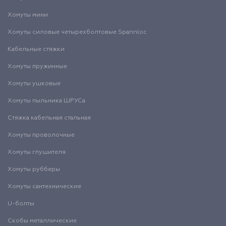
Хомуты мини
Хомуты силовые четырехболтовые Spannloc
Кабельные стяжки
Хомуты пружинные
Хомуты ушковые
Хомуты пыльника ШРУСа
Стяжка кабельная стальная
Хомуты проволочные
Хомуты глушителя
Хомуты рубберы
Хомуты сантехнические
U-болты
Скобы металлические