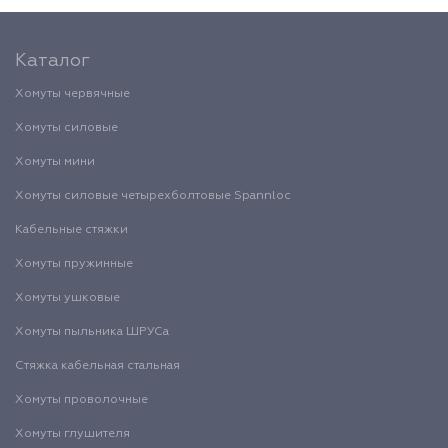
Каталог
Хомуты червячные
Хомуты силовые
Хомуты мини
Хомуты силовые четырехболтовые Spannloc
Кабельные стяжки
Хомуты пружинные
Хомуты ушковые
Хомуты пыльника ШРУСа
Стяжка кабельная стальная
Хомуты проволочные
Хомуты глушителя