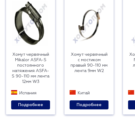
Хомут червячный
Хомут червячный
Хо
Mikalor ASFA-S
с мостиком
постоянного
правый 90-110 мм
натяжения ASFA-
лента 9мм W2
S 90-110 мм лента
12мм W3
Испания
Китай
Подробнее
Подробнее