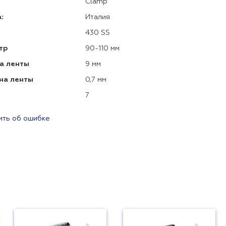
Clamp
:
Италия
430 SS
тр
90-110 мм
а ленты
9 мм
на ленты
0,7 мм
7
ть об ошибке