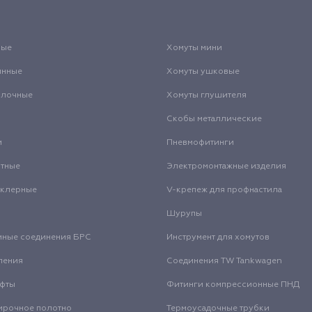
вые
Хомуты мини
инные
Хомуты ушковые
олочные
Хомуты глушителя
Скобы металлические
и
Пневмофитинги
нтные
Электромонтажные изделия
нклерные
V-крепеж для профнастила
Шурупы
мные соединения БРС
Инструмент для хомутов
ления
Соединения TW Tankwagen
уфты
Фитинги компрессионные ПНД
ирочное полотно
Термоусадочные трубки