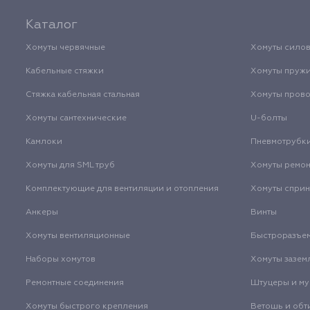
Каталог
Хомуты червячные
Хомуты сило
Кабельные стяжки
Хомуты пруж
Стяжка кабельная стальная
Хомуты пров
Хомуты сантехнические
U-болты
Камлоки
Пневмотрубк
Хомуты для SML труб
Хомуты ремо
Комплектующие для вентиляции и отопления
Хомуты спри
Анкеры
Винты
Хомуты вентиляционные
Быстроразъе
Наборы хомутов
Хомуты зазем
Ремонтные соединения
Штуцеры и м
Хомуты быстрого крепления
Ветошь и обт