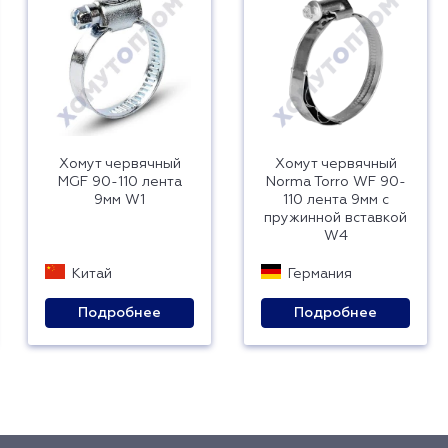
Хомут червячный
Хомут червячный
MGF 90-110 лента
Norma Torro WF 90-
9мм W1
110 лента 9мм с
пружинной вставкой
W4
Китай
Германия
Подробнее
Подробнее