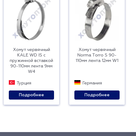
Хомут червячный
Хомут червячный
KALE WD IS с
Norma Тorro S 90-
пружинной вставкой
110мм лента 12мм W1
90-110мм лента 9мм
W4
Турция
Германия
Подробнее
Подробнее