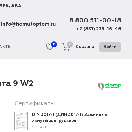
BEA
,
ABA
8 800 511-00-18
info@homutoptom.ru
+7 (831) 235-16-46
0
0
Корзина
Войти
АКТЫ
нта 9 W2
Сертификаты
DIN 3017-1 (ДИН 3017-1) Зажимные
хомуты для рукавов
536,9 КБ