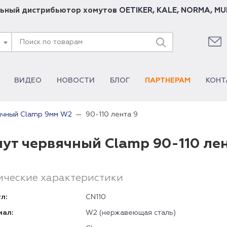
ьный дистрибьютор хомутов
OETIKER
,
KALE
,
NORMA
,
MU
ВИДЕО
НОВОСТИ
БЛОГ
ПАРТНЕРАМ
КОНТ
90-110 лента 9
ячный Clamp 9мм W2
ут червячный Clamp 90-110 ле
ические характеристики
л:
CN110
иал:
W2 (нержавеющая сталь)