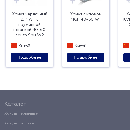
Хомут червячный
Хомут с ключом
Х
ZIP WF с
MGF 40-60 W1
KVP
пружинной
вставкой 40-60
лента 9мм W2
Китай
Китай
Подробнее
Подробнее
Каталог
Хомуты червячные
Хомуты силовые