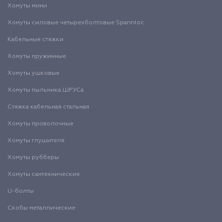
Хомуты мини
Хомуты силовые четырехболтовые Spannloc
Кабельные стяжки
Хомуты пружинные
Хомуты ушковые
Хомуты пыльника ШРУСа
Стяжка кабельная стальная
Хомуты проволочные
Хомуты глушителя
Хомуты рубберы
Хомуты сантехнические
U-болты
Скобы металлические