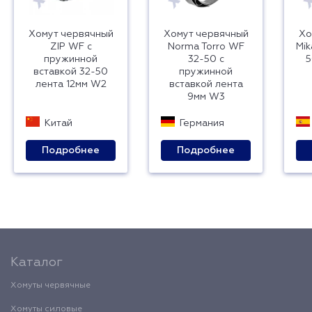
Хомут червячный
Хомут червячный
Хо
ZIP WF с
Norma Torro WF
Mik
пружинной
32-50 с
5
вставкой 32-50
пружинной
лента 12мм W2
вставкой лента
9мм W3
Китай
Германия
Подробнее
Подробнее
Каталог
Хомуты червячные
Хомуты силовые