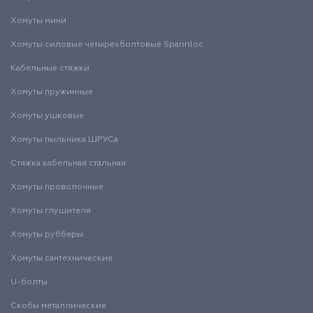
Хомуты мини
Хомуты силовые четырехболтовые Spannloc
Кабельные стяжки
Хомуты пружинные
Хомуты ушковые
Хомуты пыльника ШРУСа
Стяжка кабельная стальная
Хомуты проволочные
Хомуты глушителя
Хомуты рубберы
Хомуты сантехнические
U-болты
Скобы металлические