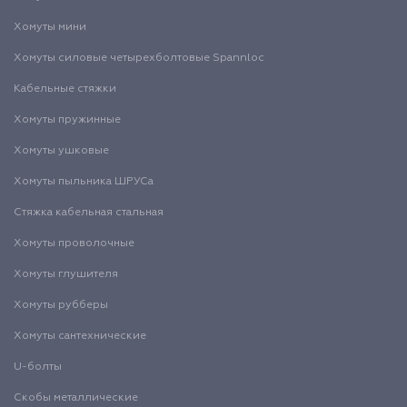
Хомуты мини
Хомуты силовые четырехболтовые Spannloc
Кабельные стяжки
Хомуты пружинные
Хомуты ушковые
Хомуты пыльника ШРУСа
Стяжка кабельная стальная
Хомуты проволочные
Хомуты глушителя
Хомуты рубберы
Хомуты сантехнические
U-болты
Скобы металлические