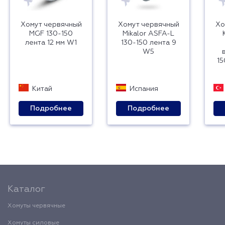
Хомут червячный
Хомут червячный
Хо
MGF 130-150
Mikalor ASFA-L
лента 12 мм W1
130-150 лента 9
W5
15
Китай
Испания
Подробнее
Подробнее
Каталог
Хомуты червячные
Хомуты силовые