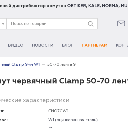
ьный дистрибьютор хомутов
OETIKER
,
KALE
,
NORMA
,
MU
ВИДЕО
НОВОСТИ
БЛОГ
ПАРТНЕРАМ
КОНТ
50-70 лента 9
ячный Clamp 9мм W1
ут червячный Clamp 50-70 лен
ические характеристики
л:
CNO70W1
иал:
W1 (оцинкованная сталь)