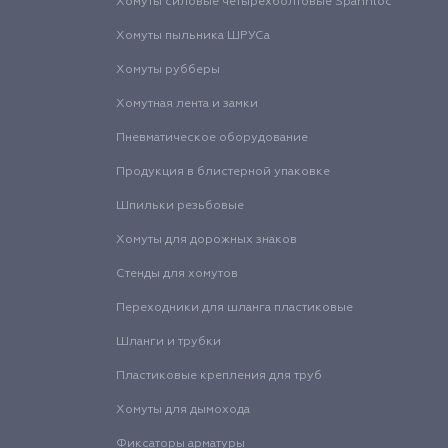
Хомуты силовые четырехболтовые Spannloc
Хомуты пыльника ШРУСа
Хомуты рубберы
Хомутная лента и замки
Пневматическое оборудование
Продукция в блистерной упаковке
Шпильки резьбовые
Хомуты для дорожных знаков
Стенды для хомутов
Переходники для шланга пластиковые
Шланги и трубки
Пластиковые крепления для труб
Хомуты для дымохода
Фиксаторы арматуры