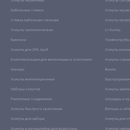
Хомуты червячные
Хомуты сило
Кабельные стяжки
Хомуты пруж
Стяжка кабельная стальная
Хомуты пров
Хомуты сантехнические
U-болты
Камлоки
Пневмотрубк
Хомуты для SML труб
Хомуты ремо
Комплектующие для вентиляции и отопления
Хомуты спри
Анкеры
Винты
Хомуты вентиляционные
Быстроразъе
Наборы хомутов
Хомуты зазем
Ремонтные соединения
Штуцеры и м
Хомуты быстрого крепления
Ветошь и обт
Хомуты для забора
Хомуты для с
Хомуты и кронштейны для водостока
Хомуты театр