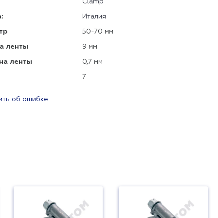
Clamp
:
Италия
тр
50-70 мм
а ленты
9 мм
на ленты
0,7 мм
7
ть об ошибке