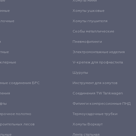
вые
Хомуты мини
инные
Хомуты ушковые
олочные
Хомуты глушителя
Скобы металлические
и
Пневмофитинги
нтные
Электромонтажные изделия
нклерные
V-крепеж для профнастила
Шурупы
мные соединения БРС
Инструмент для хомутов
ления
Соединения TW Tankwagen
уфты
Фитинги компрессионные ПНД
ирочное полотно
Термоусадочные трубки
троительных лесов
Хомуты Воркаут
альные
Лента стальная