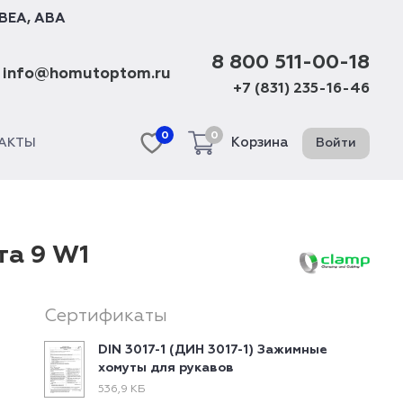
BEA
,
ABA
8 800 511-00-18
info@homutoptom.ru
+7 (831) 235-16-46
0
0
Корзина
Войти
АКТЫ
та 9 W1
Сертификаты
DIN 3017-1 (ДИН 3017-1) Зажимные
хомуты для рукавов
536,9 КБ