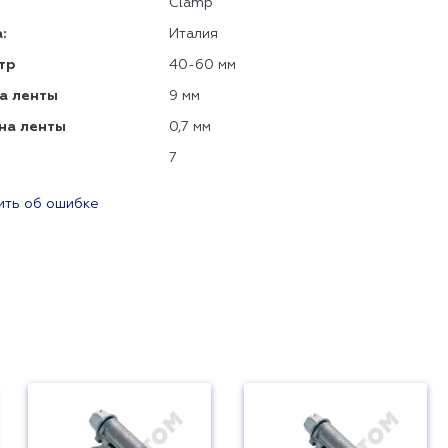
Clamp
:
Италия
тр
40-60 мм
а ленты
9 мм
на ленты
0,7 мм
7
ть об ошибке