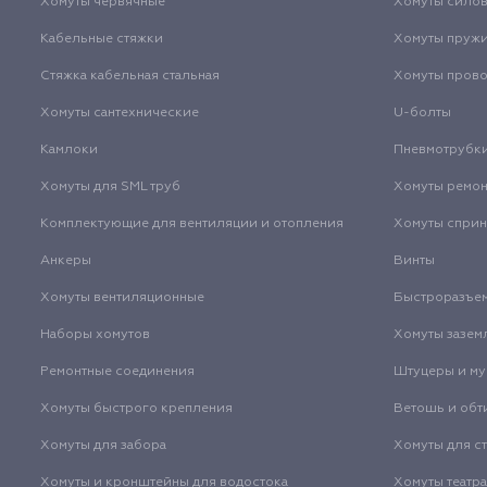
Хомуты червячные
Хомуты сило
Кабельные стяжки
Хомуты пруж
Стяжка кабельная стальная
Хомуты пров
Хомуты сантехнические
U-болты
Камлоки
Пневмотрубк
Хомуты для SML труб
Хомуты ремо
Комплектующие для вентиляции и отопления
Хомуты спри
Анкеры
Винты
Хомуты вентиляционные
Быстроразъе
Наборы хомутов
Хомуты зазем
Ремонтные соединения
Штуцеры и м
Хомуты быстрого крепления
Ветошь и обт
Хомуты для забора
Хомуты для с
Хомуты и кронштейны для водостока
Хомуты театр