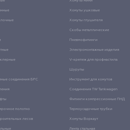
вые
Хомуты мини
инные
Хомуты ушковые
олочные
Хомуты глушителя
Скобы металлические
и
Пневмофитинги
нтные
Электромонтажные изделия
нклерные
V-крепеж для профнастила
Шурупы
мные соединения БРС
Инструмент для хомутов
ления
Соединения TW Tankwagen
уфты
Фитинги компрессионные ПНД
ирочное полотно
Термоусадочные трубки
троительных лесов
Хомуты Воркаут
альные
Лента стальная