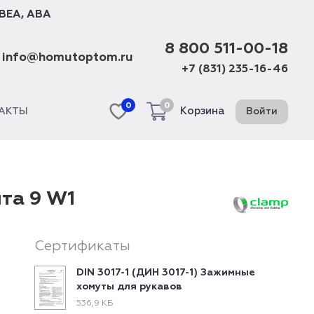
BEA
,
ABA
8 800 511-00-18
info@homutoptom.ru
+7 (831) 235-16-46
0
0
Корзина
Войти
АКТЫ
та 9 W1
Сертификаты
DIN 3017-1 (ДИН 3017-1) Зажимные
хомуты для рукавов
536,9 КБ