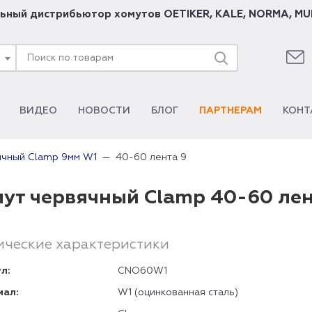
ьный дистрибьютор хомутов
OETIKER
,
KALE
,
NORMA
,
MU
ВИДЕО
НОВОСТИ
БЛОГ
ПАРТНЕРАМ
КОНТ
40-60 лента 9
ячный Clamp 9мм W1
ут червячный Clamp 40-60 лен
ические характеристики
л:
CNO60W1
иал:
W1 (оцинкованная сталь)