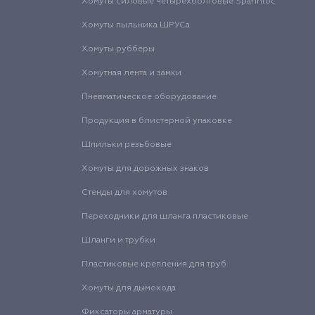
Хомуты силовые четырехболтовые Spannloc
Хомуты пыльника ШРУСа
Хомуты рубберы
Хомутная лента и замки
Пневматическое оборудование
Продукция в блистерной упаковке
Шпильки резьбовые
Хомуты для дорожных знаков
Стенды для хомутов
Переходники для шланга пластиковые
Шланги и трубки
Пластиковые крепления для труб
Хомуты для дымохода
Фиксаторы арматуры