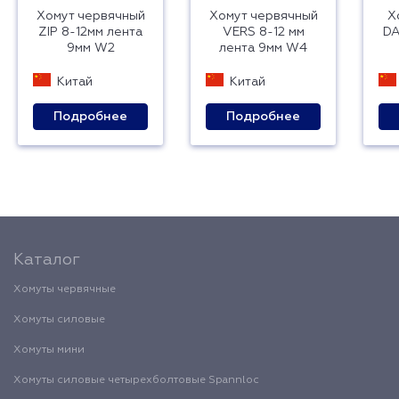
Хомут червячный
Хомут червячный
Х
ZIP 8-12мм лента
VERS 8-12 мм
DA
9мм W2
лента 9мм W4
Китай
Китай
Подробнее
Подробнее
Каталог
Хомуты червячные
Хомуты силовые
Хомуты мини
Хомуты силовые четырехболтовые Spannloc