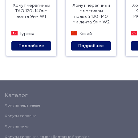
Хомут червячный
Хомут червячный
Хо
TAG 120-140мм
с мостиком
лента 9мм W1
правый 120-140
14
мм лента 9мм W2
Турция
Китай
Подробнее
Подробнее
Каталог
Хомуты червячные
Хомуты силовые
Хомуты мини
Хомуты силовые четырехболтовые Spannloc