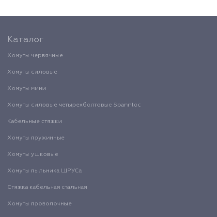
Каталог
Хомуты червячные
Хомуты силовые
Хомуты мини
Хомуты силовые четырехболтовые Spannloc
Кабельные стяжки
Хомуты пружинные
Хомуты ушковые
Хомуты пыльника ШРУСа
Стяжка кабельная стальная
Хомуты проволочные