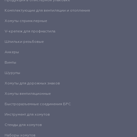
Продукция в блистерной упаковке
Комплектующие для вентиляции и отопления
Хомуты спринклерные
V-крепеж для профнастила
Шпильки резьбовые
Анкеры
Винты
Шурупы
Хомуты для дорожных знаков
Хомуты вентиляционные
Быстроразъемные соединения БРС
Инструмент для хомутов
Стенды для хомутов
Наборы хомутов