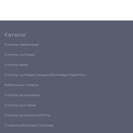
Каталог
Хомуты червячные
Хомуты силовые
Хомуты мини
Хомуты силовые четырехболтовые Spannloc
Кабельные стяжки
Хомуты пружинные
Хомуты ушковые
Хомуты пыльника ШРУСа
Стяжка кабельная стальная